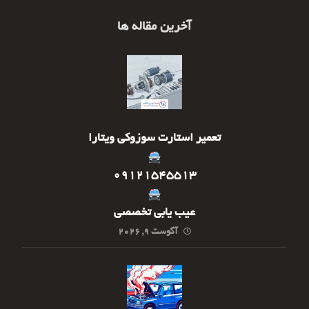
آخرین مقاله ها
تعمیر استارت سوزوکی ویتارا
09121545513
عیب یابی تخصصی
آگوست ۹, ۲۰۲۶