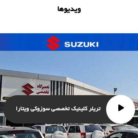
ویدیوها
تریلر کلینیک تخصصی سوزوکی ویتارا