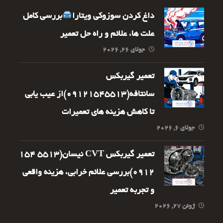
داغ کردن سوزوکی ویتارا
بررسی کامل
علت ها، علائم و راه حل تعمیر
جولای ۲۶, ۲۰۲۶
تعمیر گیربکس
سانتافه(09121545513)از عیب یابی
تا کاهش هزینه های تعمیرات
جولای ۶, ۲۰۲۶
تعمیر گیربکس CVT نیسان(5513 154
0912)بررسی علائم خرابی، هزینه واقعی
و تجربه تعمیر
ژوئن ۲۷, ۲۰۲۶