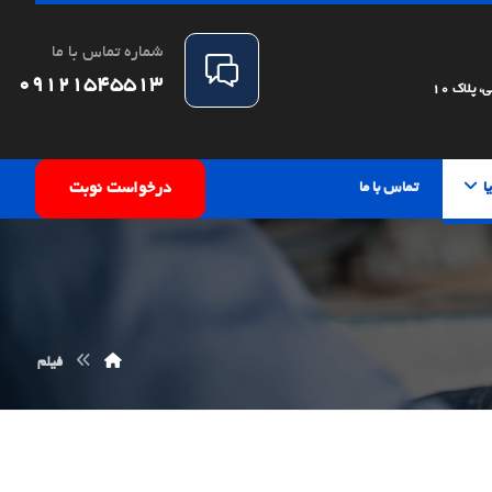
شماره تماس با ما
09121545513
پلاک 10
ا
تماس با ما
درخواست نوبت
فیلم