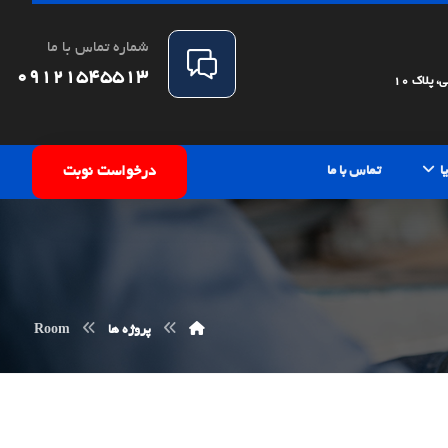
شماره تماس با ما
09121545513
پلاک 10
ا
تماس با ما
درخواست نوبت
پروژه ها
Room