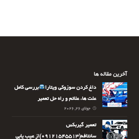
آخرین مقاله ها
داغ کردن سوزوکی ویتارا
بررسی کامل
علت ها، علائم و راه حل تعمیر
جولای ۲۶, ۲۰۲۶
تعمیر گیربکس
سانتافه(09121545513)از عیب یابی