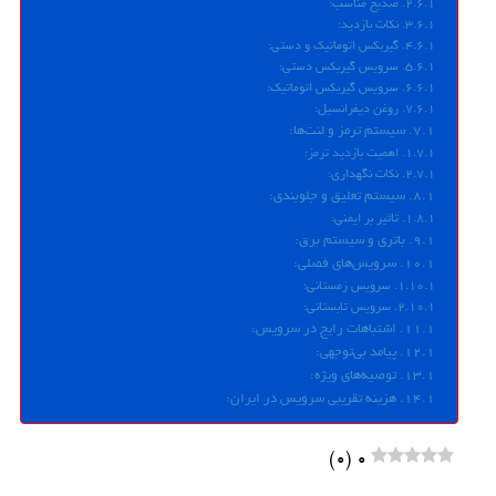
ضدیخ مناسب:
نکات بازدید:
گیربکس اتوماتیک و دستی:
سرویس گیربکس دستی:
سرویس گیربکس اتوماتیک:
روغن دیفرانسیل:
سیستم ترمز و لنت‌ها:
اهمیت بازدید ترمز:
نکات نگهداری:
سیستم تعلیق و جلوبندی:
تاثیر بر ایمنی:
باتری و سیستم برق:
سرویس‌های فصلی:
سرویس زمستانی:
سرویس تابستانی:
اشتباهات رایج در سرویس:
پیامد بی‌توجهی:
توصیه‌های ویژه:
هزینه تقریبی سرویس در ایران:
)
0
(
0