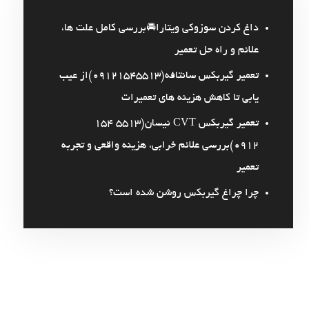
داغ کردن سوزوکی ویتارا🚘بررسی کامل علت ها،
علائم و راه حل تعمیر
تعمیر گیربکس سانتافه(09121545513)از عیب
یابی تا کاهش هزینه های تعمیرات
تعمیر گیربکس CVT نیسان(5513 154
0912)بررسی علائم خرابی، هزینه واقعی و تجربه
تعمیر
چرا چراغ گیربکس روشن شده است؟