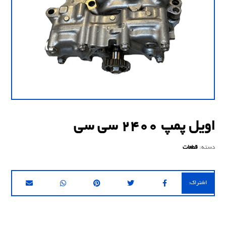
اویل پمپ 2400 سی سی
دسته:
قطعات