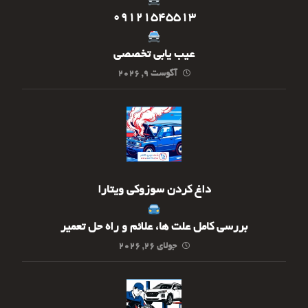
09121545513
عیب یابی تخصصی
آگوست ۹, ۲۰۲۶
داغ کردن سوزوکی ویتارا
بررسی کامل علت ها، علائم و راه حل تعمیر
جولای ۲۶, ۲۰۲۶