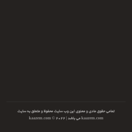
تمامی حقوق مادی و معنوی این وب سایت محفوظ و متعلق به سایت
kaazem.com می باشد | ۲۰۲۲ © kaazem.com