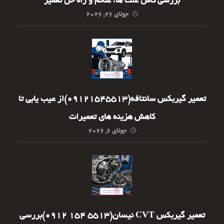
بررسی کامل علت ها، علائم و راه حل تعمیر
جولای ۲۶, ۲۰۲۶
تعمیر گیربکس سانتافه(09121545513)از عیب یابی تا
کاهش هزینه های تعمیرات
جولای ۶, ۲۰۲۶
تعمیر گیربکس CVT نیسان(5513 154 0912)بررسی