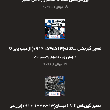
بررسی کامل علت ها، علائم و راه حل تعمیر
جولای ۲۶, ۲۰۲۶
تعمیر گیربکس سانتافه(09121545513)از عیب یابی تا
کاهش هزینه های تعمیرات
جولای ۶, ۲۰۲۶
تعمیر گیربکس CVT نیسان(5513 154 0912)بررسی