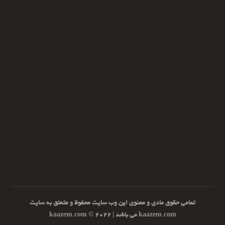
تمامی حقوق مادی و معنوی این وب سایت محفوظ و متعلق به سایت
kaazem.com می باشد | ۲۰۲۲ © kaazem.com