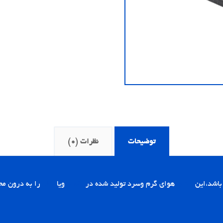
توضیحات
نظرات (0)
باشد،این
موتور
هوای گرم وسرد تولید شده در
بخاری
ویا
کولر
را به درون م