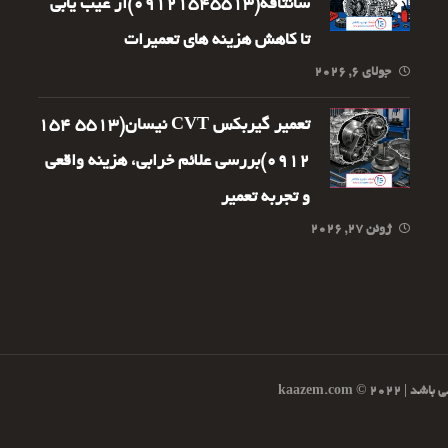
سانتافه(09121545513)از عیب یابی
تا کاهش هزینه های تعمیرات
جولای ۶, ۲۰۲۶
تعمیر گیربکس CVT نیسان(5513 154
0912)بررسی علائم خرابی، هزینه واقعی
و تجربه تعمیر
ژوئن ۲۷, ۲۰۲۶