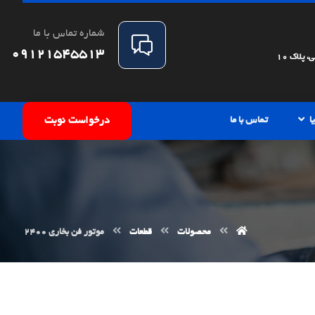
شماره تماس با ما
09121545513
پلاک 10
ا
تماس با ما
درخواست نوبت
محصولات
قطعات
موتور فن بخاری 2400