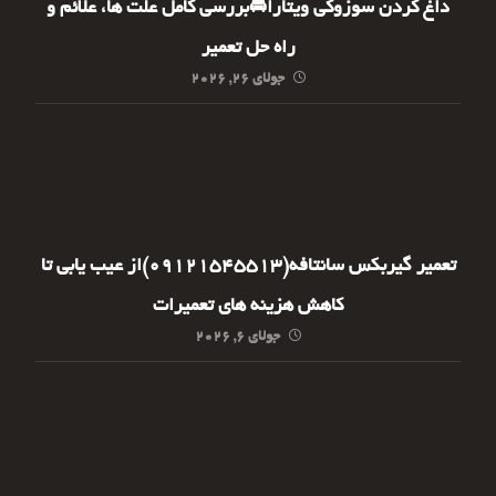
داغ کردن سوزوکی ویتارا🚘بررسی کامل علت ها، علائم و
راه حل تعمیر
جولای ۲۶, ۲۰۲۶
تعمیر گیربکس سانتافه(09121545513)از عیب یابی تا
کاهش هزینه های تعمیرات
جولای ۶, ۲۰۲۶