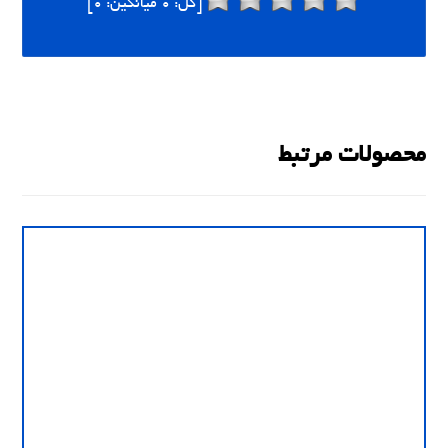
[کل:
0
میانگین:
0
]
محصولات مرتبط