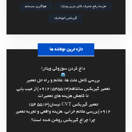
هزینه رفع مصرف بالای بنزین ویتارا
هواگیری سیستم
گیربکس اتوماتیک
تازه ترین نوشته ها
داغ کردن سوزوکی ویتارا
بررسی کامل علت ها، علائم و راه حل تعمیر
تعمیر گیربکس سانتافه(09121545513)از عیب یابی
تا کاهش هزینه های تعمیرات
تعمیر گیربکس CVT نیسان(5513 154
0912)بررسی علائم خرابی، هزینه واقعی و تجربه تعمیر
چرا چراغ گیربکس روشن شده است؟