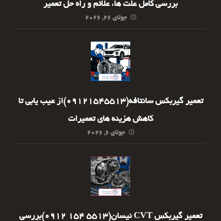
بررسی کامل علت ها، علائم و راه حل تعمیر
جولای ۲۶, ۲۰۲۶
تعمیر گیربکس سانتافه(09121545513)از عیب یابی تا
کاهش هزینه های تعمیرات
جولای ۶, ۲۰۲۶
تعمیر گیربکس CVT نیسان(5513 154 0912)بررسی