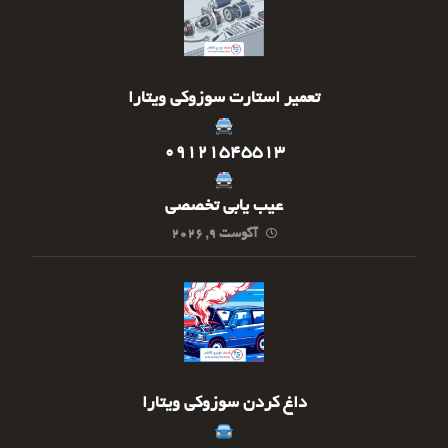
تعمیر استارت سوزوکی ویتارا
09121545513
عیب یابی تخصصی
آگوست ۹, ۲۰۲۶
داغ کردن سوزوکی ویتارا