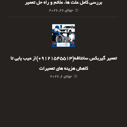
بررسی کامل علت ها، علائم و راه حل تعمیر
جولای ۲۶, ۲۰۲۶
تعمیر گیربکس سانتافه(09121545513)از عیب یابی تا
کاهش هزینه های تعمیرات
جولای ۶, ۲۰۲۶