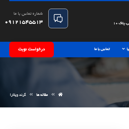
شماره تماس با ما
09121545513
پلاک 10
ا
تماس با ما
درخواست نوبت
مقاله ها
گرند ویتارا