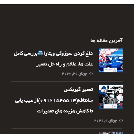
آخرین مقاله ها
داغ کردن سوزوکی ویتارا
بررسی کامل
علت ها، علائم و راه حل تعمیر
جولای ۲۶, ۲۰۲۶
تعمیر گیربکس
سانتافه(09121545513)از عیب یابی
تا کاهش هزینه های تعمیرات
جولای ۶, ۲۰۲۶