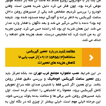
من یک بار با خودرویی روبرو شدم که مالک آن سه بار دسته موتور
عوض کرده بود، چون فکر می کرد دلیل ضربه همین است. وقتی
خودرو را بررسی کردیم، مشخص شد یکی از مسیرهای روغن داخل
ساعت گیربکس به خاطر براده و آلودگی نیمه مسدود شده بود. نتیجه
چه بود؟ دنده با تاخیر درگیر می شد و بعد ناگهان با فشار وارد مدار
می شد. این همان ضربه ای بود که راننده حس می کرد. چنین تجربه
ای به من ثابت کرد که تشخیص درست، نصف هزینه های اضافه را
حذف می کند.
مطالعه کنید درباره‌
تعمیر گیربکس
سانتافه(09121545513)از عیب یابی تا
کاهش هزینه های تعمیرات
در این شرایط،
نصب ماهواره مجتمع غرب تهران
نه، بلکه تمرکز باید
روی
تعمیر ساعت گیربکس اتوماتیک
و بررسی دقیق فشار روغن
باشد. برای همین اگر کسی فقط با شنیدن صدای تقه سراغ تعویض
کامل گیربکس برود، معمولاً راه اشتباهی را انتخاب کرده است. اول
باید مسیرهای روغن، شیر برقی ها و سلامت بدنه بلوک بررسی شود.
این مرحله خیلی مهم است. خیلی بیشتر از چیزی که در نگاه اول به