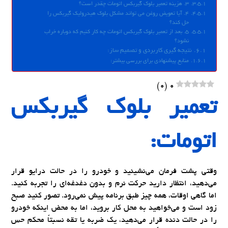
۳. هزینه تعمیر بلوک گیربکس اتومات چقدر است؟
۴. آیا تعویض روغن می تواند مشکل بلوک هیدرولیک گیربکس را
حل کند؟
۵. بعد از تعمیر بلوک گیربکس اتومات چه کار کنیم که دوباره خراب
نشود؟
نتیجه گیری کاربردی و تصمیم ساز:
منابع پیشنهادی برای بررسی بیشتر:
)
0
(
0
تعمیر بلوک گیربکس
اتومات:
وقتی پشت فرمان می‌نشینید و خودرو را در حالت درایو قرار
می‌دهید، انتظار دارید حرکت نرم و بدون دغدغه‌ای را تجربه کنید.
اما گاهی اوقات، همه چیز طبق برنامه پیش نمی‌رود. تصور کنید صبح
زود است و می‌خواهید به محل کار بروید، اما به محض اینکه خودرو
را در حالت دنده قرار می‌دهید، یک ضربه یا تقه نسبتاً محکم حس