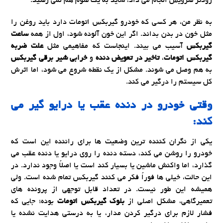
زودتر سرویس انجام می داد، شاید به یک سوم هم نمی رسید.
به نظر من، هر کسی که خودرو گیربکس اتومات دارد باید روغن را
مثل خون در بدن بداند. اگر این خون آلوده شود، اول از همه
ساعت
گیربکس
آسیب می بیند. اینجاست که مفاهیمی مثل
علت ضربه
گیربکس اتومات
،
تاخیر در تعویض دنده
و
خرابی شیر برقی گیربکس
به هم وصل می شوند. مشکل از یک نقطه شروع می شود، اما اثرش
کل سیستم را درگیر می کند.
وقتی خودرو در دنده عقب یا درایو گیر می
کند:
یکی از نگران کننده ترین وضعیت ها برای راننده این است که
خودرو را روشن می کند، دسته دنده را روی درایو یا دنده عقب می
گذارد، اما واکنش ماشین یا بسیار کند است یا اصلاً وجود ندارد. در
این حالت، خیلی ها فوراً فکر می کنند گیربکس تمام شده است. ولی
همیشه این طور نیست. در تعداد قابل توجهی از پرونده های
تعمیرگاهی، مشکل اصلی از
بلوک گیربکس اتومات
بوده؛ جایی که
فشار لازم برای درگیر کردن مدار، یا به درستی هدایت نشده یا