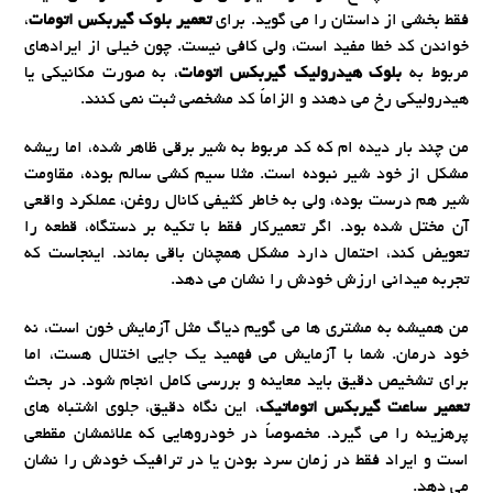
فقط بخشی از داستان را می گوید. برای
تعمیر بلوک گیربکس اتومات
،
خواندن کد خطا مفید است، ولی کافی نیست. چون خیلی از ایرادهای
مربوط به
بلوک هیدرولیک گیربکس اتومات
، به صورت مکانیکی یا
هیدرولیکی رخ می دهند و الزاماً کد مشخصی ثبت نمی کنند.
من چند بار دیده ام که کد مربوط به شیر برقی ظاهر شده، اما ریشه
مشکل از خود شیر نبوده است. مثلا سیم کشی سالم بوده، مقاومت
شیر هم درست بوده، ولی به خاطر کثیفی کانال روغن، عملکرد واقعی
آن مختل شده بود. اگر تعمیرکار فقط با تکیه بر دستگاه، قطعه را
تعویض کند، احتمال دارد مشکل همچنان باقی بماند. اینجاست که
تجربه میدانی ارزش خودش را نشان می دهد.
من همیشه به مشتری ها می گویم دیاگ مثل آزمایش خون است، نه
خود درمان. شما با آزمایش می فهمید یک جایی اختلال هست، اما
برای تشخیص دقیق باید معاینه و بررسی کامل انجام شود. در بحث
تعمیر ساعت گیربکس اتوماتیک
، این نگاه دقیق، جلوی اشتباه های
پرهزینه را می گیرد. مخصوصاً در خودروهایی که علائمشان مقطعی
است و ایراد فقط در زمان سرد بودن یا در ترافیک خودش را نشان
می دهد.