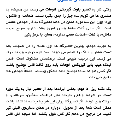
وقتی کار به
تعمیر بلوک گیربکس اتومات
می رسد، من همیشه به
مشتری ها می گویم سه چیز را جدی بگیر: تست، ضمانت، و فاکتور.
چرا؟ چون این سه مورد نشان می دهد تعمیرگاه به کار خودش مطمئن
است. اگر جایی گفت «فقط همین امروز وقت دارم، سریع ببریم
داخل»، یا گفت «ضمانت معنی ندارد»، همان جا ترمز بگیر.
به تجربه خودم، بهترین تعمیرگاه ها اول علائم را می شنوند، بعد
تست فشار و دیاگ را انجام می دهند، بعد تازه درباره هزینه حرف
می زنند. این ترتیب طبیعی است. برعکسش مشکوک است. ضمن
اینکه
عیب یابی گیربکس اتومات
باید روی کاغذ قابل توضیح باشد.
اگر کسی نتواند ساده توضیح دهد مشکل چیست، احتمالاً خودش هم
دقیق نمی داند.
یک نکته ریز اما مهم: بعضی ایرادها بعد از تعمیر نیاز به یک دوره
تست در شرایط واقعی دارند؛ مثل ترافیک سنگین، سربالایی، و
حرکت های کوتاه. اگر تعمیرگاه برای این شرایط برنامه نداشته باشد،
ممکن است شما بعد از تحویل، دوباره در همان سناریوی قبلی گیر
کنید. من ترجیح می دهم کار کمی طول بکشد، اما نتیجه اش قابل