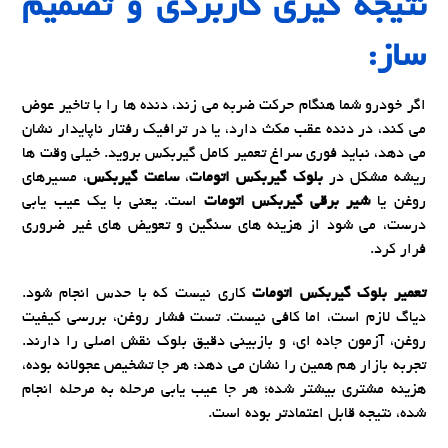
نتیجه گیری کاربردی و تصمیم
ساز:
اگر خودرو شما هنگام حرکت ضربه می زند، دنده ها را با تاخیر عوض
می کند، در دنده عقب مکث دارد، یا در ترافیک رفتار ناپایدار نشان
می دهد، نباید فوری سراغ تعمیر کامل گیربکس بروید. خیلی وقت ها
ریشه مشکل در
بلوک گیربکس اتومات
،
ساعت گیربکس
، مسیرهای
روغن یا
شیر برقی گیربکس اتومات
است. یعنی با یک عیب یابی
درست، می شود از هزینه های سنگین و تعویض های غیر ضروری
فرار کرد.
تعمیر بلوک گیربکس اتومات
کاری نیست که با حدس انجام شود.
دیاگ لازم است، اما کافی نیست. تست فشار روغن، بررسی کیفیت
روغن، آزمون جاده ای، و بازبینی دقیق بلوک نقش اصلی را دارند.
تجربه بازار هم همین را نشان می دهد: هر جا تشخیص عجولانه بوده،
هزینه مشتری بیشتر شده؛ هر جا عیب یابی مرحله به مرحله انجام
شده، نتیجه قابل اعتمادتر بوده است.