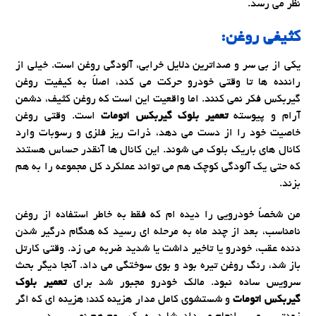
نظر می رسد.
کثیفی روغن:
یکی از بی سر و صداترین دلایل خرابی، آلودگی روغن است. خیلی از
راننده ها تا وقتی خودرو حرکت می کند، اصلاً به کیفیت روغن
گیربکس فکر نمی کنند. اما واقعیت این است که روغن کثیف، دشمن
آرام و پیوسته
تعمیر بلوک گیربکس اتومات
است. وقتی روغن
خاصیت خود را از دست می دهد، ذرات ریز فلزی و رسوبات وارد
کانال های باریک بلوک می شوند. این کانال ها آنقدر حساس هستند
که حتی یک آلودگی کوچک هم می تواند عملکرد کل مجموعه را به هم
بزند.
من شخصاً خودرویی را دیده ام که فقط به خاطر استفاده از روغن
نامناسب، بعد از چند ماه به مرحله ای رسید که هنگام درگیر شدن
دنده عقب، خودرو یا تاخیر داشت یا شدید ضربه می زد. وقتی کارتل
باز شد، رنگ روغن تیره بود و بوی سوختگی می داد. آنجا دیگر بحث
سرویس ساده نبود. مالک خودرو مجبور شد برای
تعمیر بلوک
گیربکس اتومات
و شستشوی کامل مدار هزینه کند؛ هزینه ای که اگر