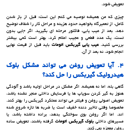
تعویض شود.
چیزی که من همیشه توصیه می کنم این است: قبل از باز شدن
کامل، از تعمیرگاه بخواهید حدود هزینه و مراحل کار را شفاف توضیح
دهد. بعد از عیب یابی، فاکتور مرحله ای بگیرید. اگر جایی بدون
تست، یک عدد قطعی و عجیب اعلام کرد، بهتر است کمی بیشتر
بررسی کنید.
عیب یابی گیربکس اتومات
باید قبل از قیمت نهایی
انجام شود، نه بعد از آن.
۴. آیا تعویض روغن می تواند مشکل
بلوک
هیدرولیک گیربکس
را حل کند؟
گاهی بله، اما نه همیشه. اگر مشکل در مراحل اولیه باشد و آلودگی
هنوز به گیر کردن سوپاپ ها یا فرسایش داخلی منجر نشده باشد،
تعویض اصولی روغن و فیلتر می تواند عملکرد گیربکس را بهتر کند.
مخصوصا وقتی تاخیر دنده خفیف است یا ضربه ها تازه شروع شده
اند. اما اگر روغن بوی سوختگی بدهد، براده داشته باشد، یا
مسیرهای داخلی
بلوک گیربکس اتومات
گرفته باشند، تعویض ساده
روغن معجزه نمی کند.