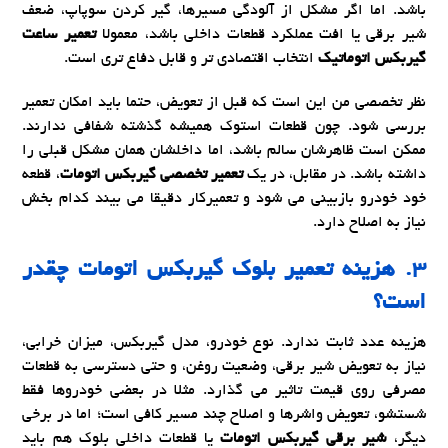
باشد. اما اگر مشکل از آلودگی مسیرها، گیر کردن سوپاپ، ضعف
شیر برقی یا افت عملکرد قطعات داخلی باشد، معمولا
تعمیر ساعت
گیربکس اتوماتیک
انتخاب اقتصادی تر و قابل دفاع تری است.
نظر تخصصی من این است که قبل از تعویض، حتما باید امکان تعمیر
بررسی شود. چون قطعات استوک همیشه گذشته شفافی ندارند.
ممکن است ظاهرشان سالم باشد، اما داخلشان همان مشکل قبلی را
داشته باشد. در مقابل، در یک
تعمیر تخصصی گیربکس اتومات
، قطعه
خود خودرو بازبینی می شود و تعمیرکار دقیقا می بیند کدام بخش
نیاز به اصلاح دارد.
۳. هزینه
تعمیر بلوک گیربکس اتومات
چقدر
است؟
هزینه عدد ثابت ندارد. نوع خودرو، مدل گیربکس، میزان خرابی،
نیاز به تعویض شیر برقی، وضعیت روغن، و حتی دسترسی به قطعات
مصرفی روی قیمت تاثیر می گذارد. مثلا در بعضی خودروها فقط
شستشو، تعویض واشرها و اصلاح چند مسیر کافی است؛ اما در برخی
دیگر،
شیر برقی گیربکس اتومات
یا قطعات داخلی بلوک هم باید