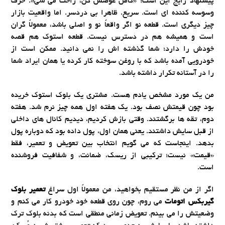
پیشنهاد رایج این است: «کامل عوضش کن، راحت می شی». حرف
وسوسه کننده ای است. سریع. ظاهرا بی دردسر. اما واقعیت بازار
چیز دیگری است. قطعه نو اگر واقعاً نو و اصلی باشد، معمولاً گران
است و همیشه هم در دسترس نیست. قطعه استوک هم قصه
خودش را دارد؛ شما گذشته اش را نمی دانید. ممکن است از
خودرویی آمده باشد که با روغن سوخته کار کرده یا همان ایراد شما
را در آستانه تکرار داشته باشد.
من یک مورد مشخص یادم هست. مشتری یک بلوک استوک خریده
بود چون قیمتش نصف بود. یک هفته اول همه چیز نرم شد. هفته
دوم، تقه ها برگشتند. وقتی بازش کردیم، دیدیم کانال های داخلی
از قبل سایش داشتند. یعنی همان اول، پول داده بود که دوباره پول
بدهد. اینجاست که می گویم انتخاب بین تعویض و تعمیر، فقط
«قیمت» نیست؛ ترکیبی از ریسک، ضمانت، و شفافیت فروشنده
است.
اگر از من نظر مستقیم بخواهید، من معمولاً اول سراغ
تعمیر بلوک
گیربکس اتومات
می روم، چون روی قطعه خود خودرو کار می کنم و
وضعیتش را می بینم. تعویض زمانی منطقی است که بدنه بلوک ترک