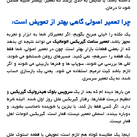
داشته باشد، یا سایش به حدی برسد که تعمیر، بیشتر شبیه مُسکن
شود تا درمان.
چرا تعمیر اصولی گاهی بهتر از تعویض است:
یک نکته را خیلی صریح بگویم: اگر تعمیرکار شما به ابزار و تجربه
مجهز باشد،
تعمیر ساعت گیربکس اتوماتیک
می تواند نتیجه ای بدهد
که از بعضی قطعات بازار بهتر است. چون در تعمیر اصولی، شما فقط
یک قطعه را «سرهم» نمی کنید. مسیرهای روغن شستشو می شوند،
لقی ها بررسی می شوند، سوپاپ ها و فنرها بازبینی می شوند و اگر
لازم باشد کیت ترمیم استفاده می شود. یعنی یک بازسازی حساب
شده، نه یک تعمیر سرسری.
من بارها دیده ام که بعد از یک
سرویس بلوک هیدرولیک گیربکس
و
تنظیم درست فشارها، رفتار گیربکس مثل روز اول شده. البته شرط
دارد. اگر کسی فقط باز کند، با بنزین یا شوینده نامناسب بشوید، و
دوباره ببندد، اسمش تعمیر نیست؛ قمار است. گیربکس اتومات اهل
قمار نیست.
اینجا یک مقایسه کوتاه هم لازم است: تعویض با قطعه استوک مثل