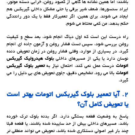
باشند؛ اما همین نشانه ها گاهی از کمبود روغن، خرابی دسته موتور،
ایراد سنسورها، ضعف شیر برقی یا حتی مشکل داخلی گیربکس هم
ایجاد می شوند. برای همین، اگر تعمیرکار فقط با یک دور رانندگی
حکم بدهد، من کمی محتاط می شوم.
راه درست این است که اول دیاگ انجام شود، بعد سطح و کیفیت
روغن بررسی شود، سپس تست فشار روغن و آزمون جاده ای انجام
گیرد. در بسیاری از موارد، وقتی فشار روغن در زمان تعویض دنده
نوسان دارد یا یکی از مسیرهای داخلی
بلوک هیدرولیک گیربکس
اتومات
درست عمل نمی کند، احتمال نیاز به
تعمیر بلوک گیربکس
اتومات
بالا می رود. تشخیص دقیق، جلوی تعویض های بی دلیل را می
گیرد.
۲. آیا
تعمیر بلوک گیربکس اتومات
بهتر است
یا تعویض کامل آن؟
پاسخ به وضعیت قطعه بستگی دارد. اگر بدنه بلوک ترک خورده
باشد، مسیرهای داخلی بیش از حد ساییده شده باشند، یا قطعه قبلا
چند بار غیر اصولی دستکاری شده باشد، تعویض می تواند منطقی تر