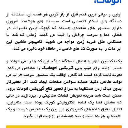
اتومات:
اولین و حیاتی ترین قدم قبل از باز کردن هر قطعه ای، استفاده از
دستگاه های اسکنر تخصصی است. سیستم های هوشمند امروزی
دارای سنسور های متعددی هستند که کوچک ترین تغییرات در
فشار، دما و سرعت چرخش را ثبت می کنند. زمانی که شما با
مشکلاتی مثل ضربه زدن مواجه می شوید، کامپیوتر ماشین این
ایرادات را به صورت کد های خاصی در حافظه خود ذخیره می کند.
یک تکنسین ماهر با اتصال دستگاه دیاگ، این کد ها را می خواند و
مسیر اولیه برای
عیب یابی گیربکس اتوماتیک
را مشخص می کند.
تجربه ثابت کرده است که گاهی اوقات یک سنسور سرعت خراب می
تواند علائمی دقیقا مشابه سوختن صفحات ایجاد کند. اگر تعمیرکار
بدون دیاگ زدن مستقیما به سراغ
تعمیر کلاچ گیربکس اتومات
برود،
ممکن است شما هزینه تعویض قطعات مکانیکی را بپردازید در حالی
که مشکل فقط یک قطعه الکترونیکی کوچک بوده است. بنابراین،
تحلیل دقیق داده های کامپیوتری مرز بین یک تشخیص درست و یک
اشتباه پر هزینه است و باید همیشه در اولویت قرار بگیرد.