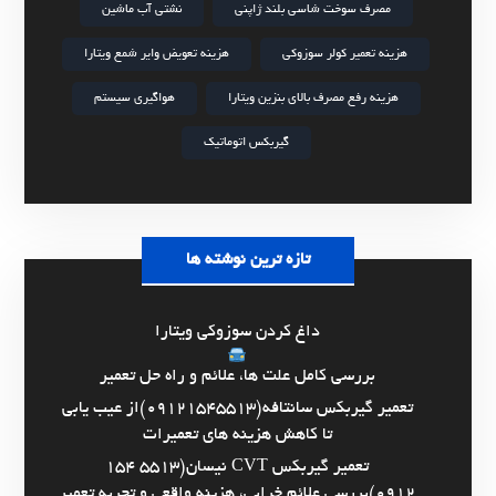
مصرف سوخت شاسی بلند ژاپنی
نشتی آب ماشین
هزینه تعمیر کولر سوزوکی
هزینه تعویض وایر شمع ویتارا
هزینه رفع مصرف بالای بنزین ویتارا
هواگیری سیستم
گیربکس اتوماتیک
تازه ترین نوشته ها
داغ کردن سوزوکی ویتارا
بررسی کامل علت ها، علائم و راه حل تعمیر
تعمیر گیربکس سانتافه(09121545513)از عیب یابی
تا کاهش هزینه های تعمیرات
تعمیر گیربکس CVT نیسان(5513 154
0912)بررسی علائم خرابی، هزینه واقعی و تجربه تعمیر