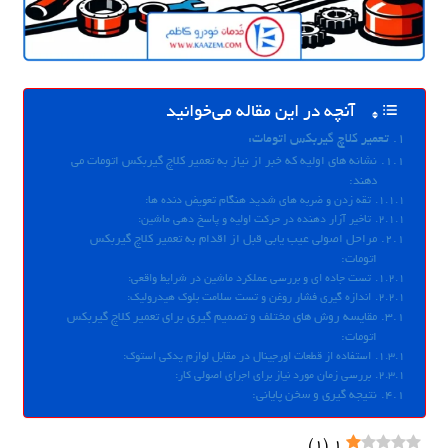
آنچه در این مقاله می‌خوانید
تعمیر کلاچ گیربکس اتومات:
نشانه های اولیه که خبر از نیاز به تعمیر کلاچ گیربکس اتومات می
دهند:
تقه زدن و ضربه های شدید هنگام تعویض دنده ها:
تاخیر آزار دهنده در حرکت اولیه و پاسخ دهی ماشین:
مراحل اصولی عیب یابی قبل از اقدام به تعمیر کلاچ گیربکس
اتومات:
تست جاده ای و بررسی عملکرد ماشین در شرایط واقعی:
اندازه گیری فشار روغن و تست سلامت بلوک هیدرولیک:
مقایسه روش های مختلف و تصمیم گیری برای تعمیر کلاچ گیربکس
اتومات:
استفاده از قطعات اورجینال در مقابل لوازم یدکی استوک:
بررسی زمان مورد نیاز برای اجرای اصولی کار:
نتیجه گیری و سخن پایانی:
)
1
(
1