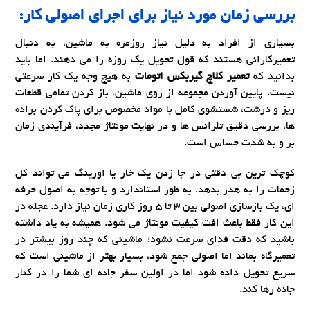
بررسی زمان مورد نیاز برای اجرای اصولی کار:
بسیاری از افراد به دلیل نیاز روزمره به ماشین، به دنبال
تعمیرکارانی هستند که قول تحویل یک روزه را می دهند. اما باید
بدانید که
تعمیر کلاچ گیربکس اتومات
به هیچ وجه یک کار سرعتی
نیست. پایین آوردن مجموعه از روی ماشین، باز کردن تمامی قطعات
ریز و درشت، شستشوی کامل با مواد مخصوص برای پاک کردن براده
ها، بررسی دقیق تلرانس ها و در نهایت مونتاژ مجدد، فرآیندی زمان
بر و به شدت حساس است.
کوچک ترین بی دقتی در جا زدن یک خار یا اورینگ می تواند کل
زحمات را به هدر بدهد. به طور استاندارد و با توجه به اصول حرفه
ای، یک بازسازی اصولی بین
3
تا
5
روز کاری زمان نیاز دارد. عجله در
این کار فقط باعث افت کیفیت مونتاژ می شود. همیشه به یاد داشته
باشید که دقت فدای سرعت نشود؛ ماشینی که چند روز بیشتر در
تعمیرگاه بماند اما اصولی جمع شود، بسیار بهتر از ماشینی است که
سریع تحویل داده شود اما در اولین سفر جاده ای شما را در کنار
جاده رها کند.