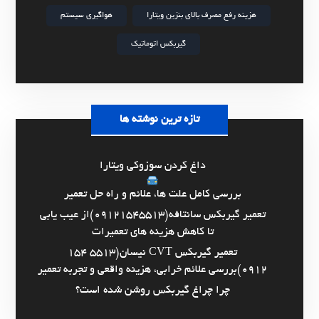
هزینه رفع مصرف بالای بنزین ویتارا
هواگیری سیستم
گیربکس اتوماتیک
تازه ترین نوشته ها
داغ کردن سوزوکی ویتارا
بررسی کامل علت ها، علائم و راه حل تعمیر
تعمیر گیربکس سانتافه(09121545513)از عیب یابی
تا کاهش هزینه های تعمیرات
تعمیر گیربکس CVT نیسان(5513 154
0912)بررسی علائم خرابی، هزینه واقعی و تجربه تعمیر
چرا چراغ گیربکس روشن شده است؟