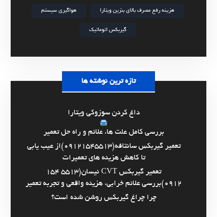
هزینه رفع مصرف بالای بنزین ویتارا
هواگیری سیستم
گیربکس اتوماتیک
تازه ترین نوشته ها
داغ کردن سوزوکی ویتارا
بررسی کامل علت ها، علائم و راه حل تعمیر
تعمیر گیربکس سانتافه(09121545513)از عیب یابی
تا کاهش هزینه های تعمیرات
تعمیر گیربکس CVT نیسان(5513 154
0912)بررسی علائم خرابی، هزینه واقعی و تجربه تعمیر
چرا چراغ گیربکس روشن شده است؟