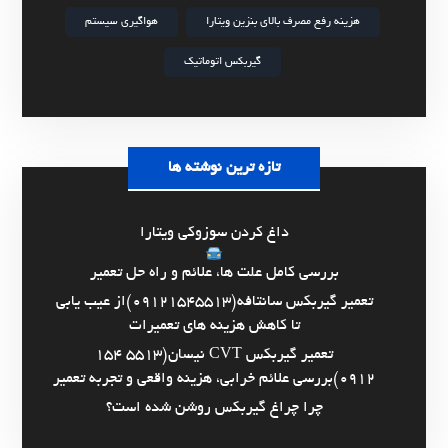
هزینه رفع مصرف بالای بنزین ویتارا
هواگیری سیستم
گیربکس اتوماتیک
تازه ترین نوشته ها
داغ کردن سوزوکی ویتارا
بررسی کامل علت ها، علائم و راه حل تعمیر
تعمیر گیربکس سانتافه(09121545513)از عیب یابی
تا کاهش هزینه های تعمیرات
تعمیر گیربکس CVT نیسان(5513 154
0912)بررسی علائم خرابی، هزینه واقعی و تجربه تعمیر
چرا چراغ گیربکس روشن شده است؟