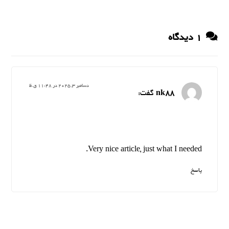
۱ دیدگاه
دسامبر ۳, ۲۰۲۵ در ۱۱:۴۸ ق.ظ
nk88
گفت:
Very nice article, just what I needed.
پاسخ