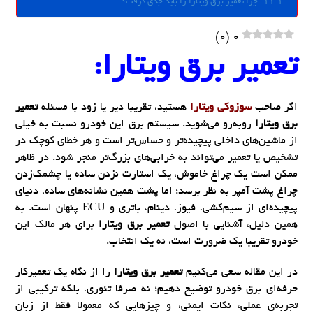
چرا تعمیر برق ویتارا را باید جدی گرفت؟
)
0
(
0
تعمیر برق ویتارا
:
اگر صاحب
سوزوکی ویتارا
هستید، تقریبا دیر یا زود با مسئله
تعمیر
برق ویتارا
روبه‌رو می‌شوید. سیستم برق این خودرو نسبت به خیلی
از ماشین‌های داخلی پیچیده‌تر و حساس‌تر است و هر خطای کوچک در
تشخیص یا تعمیر می‌تواند به خرابی‌های بزرگ‌تر منجر شود. در ظاهر
ممکن است یک چراغ خاموش، یک استارت نزدن ساده یا چشمک‌زدن
چراغ پشت آمپر به نظر برسد؛ اما پشت همین نشانه‌های ساده‌، دنیای
پیچیده‌ای از سیم‌کشی، فیوز، دینام، باتری و ECU پنهان است. به
همین دلیل، آشنایی با اصول
تعمیر برق ویتارا
برای هر مالک این
خودرو تقریبا یک ضرورت است، نه یک انتخاب.
در این مقاله سعی می‌کنیم
تعمیر برق ویتارا
را از نگاه یک تعمیرکار
حرفه‌ای برق خودرو توضیح دهیم؛ نه صرفا تئوری، بلکه ترکیبی از
تجربه‌ی عملی، نکات ایمنی، و چیزهایی که معمولا فقط از زبان