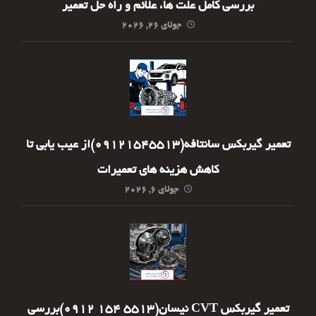
بررسی کامل علت ها، علائم و راه حل تعمیر
جولای ۲۶, ۲۰۲۶
تعمیر گیربکس سانتافه(09121545513)از عیب یابی تا
کاهش هزینه های تعمیرات
جولای ۶, ۲۰۲۶
تعمیر گیربکس CVT نیسان(5513 154 0912)بررسی