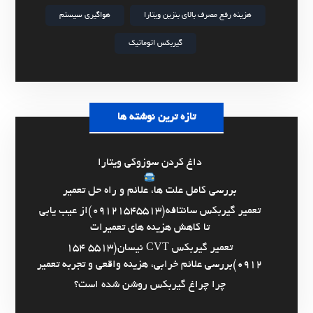
هزینه رفع مصرف بالای بنزین ویتارا
هواگیری سیستم
گیربکس اتوماتیک
تازه ترین نوشته ها
داغ کردن سوزوکی ویتارا
بررسی کامل علت ها، علائم و راه حل تعمیر
تعمیر گیربکس سانتافه(09121545513)از عیب یابی
تا کاهش هزینه های تعمیرات
تعمیر گیربکس CVT نیسان(5513 154
0912)بررسی علائم خرابی، هزینه واقعی و تجربه تعمیر
چرا چراغ گیربکس روشن شده است؟