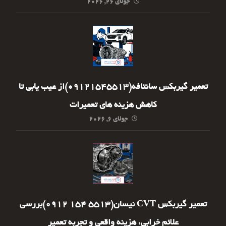
جولای ۲۶, ۲۰۲۶
تعمیر گیربکس سانتافه(09121545513)از عیب یابی تا
کاهش هزینه های تعمیرات
جولای ۶, ۲۰۲۶
تعمیر گیربکس CVT نیسان(5513 154 0912)بررسی
علائم خرابی، هزینه واقعی و تجربه تعمیر