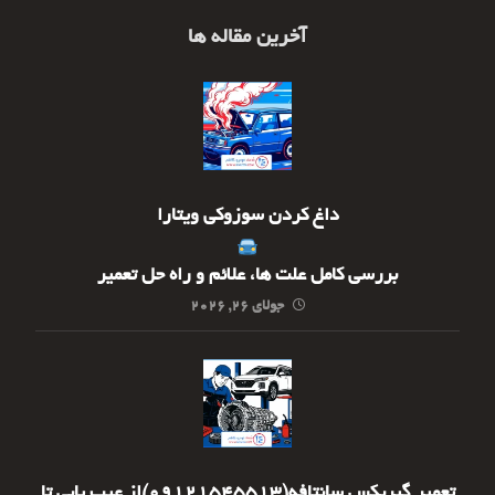
آخرین مقاله ها
داغ کردن سوزوکی ویتارا
بررسی کامل علت ها، علائم و راه حل تعمیر
جولای ۲۶, ۲۰۲۶
تعمیر گیربکس سانتافه(09121545513)از عیب یابی تا