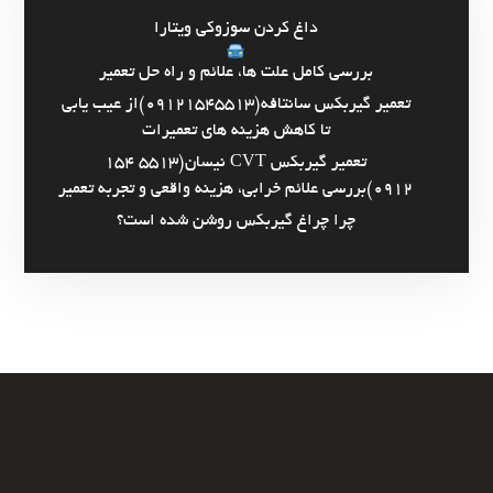
داغ کردن سوزوکی ویتارا
بررسی کامل علت ها، علائم و راه حل تعمیر
تعمیر گیربکس سانتافه(09121545513)از عیب یابی
تا کاهش هزینه های تعمیرات
تعمیر گیربکس CVT نیسان(5513 154
0912)بررسی علائم خرابی، هزینه واقعی و تجربه تعمیر
چرا چراغ گیربکس روشن شده است؟