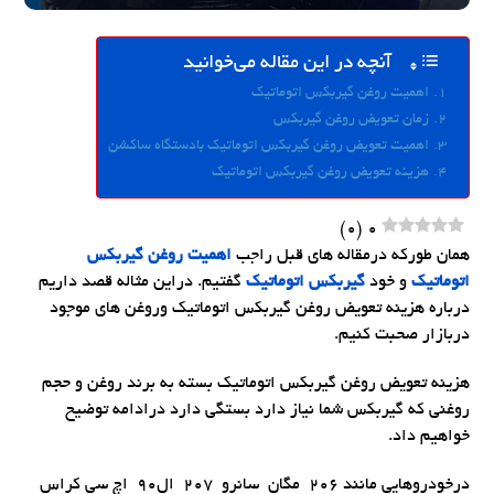
آنچه در این مقاله می‌خوانید
اهمیت روغن گیربکس اتوماتیک
زمان تعویض روغن گیربکس
اهمیت تعویض روغن گیربکس اتوماتیک بادستگاه ساکشن
هزینه تعویض روغن گیربکس اتوماتیک
)
0
(
0
همان طورکه درمقاله های قبل راجب
اهمیت روغن گیربکس
اتوماتیک
و خود
گیربکس اتوماتیک
گفتیم. دراین مثاله قصد داریم
درباره هزینه تعویض روغن گیربکس اتوماتیک وروغن های موجود
دربازار صحبت کنیم.
هزینه تعویض روغن گیربکس اتوماتیک بسته به برند روغن و حجم
روغنی که گیربکس شما نیاز دارد بستگی دارد درادامه توضیح
خواهیم داد.
درخودروهایی مانند 206 مگان سانرو 207 ال90 اچ سی کراس