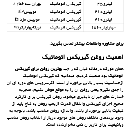
لیتری145
گیربکس اتوماتیک
بهران سه خطal4
لیتری210
گیربکس اتوماتیک
موبیسal4
لیتری410
گیربکس اتوماتیک
موبیس مزداfz
چهارلیتر1560
گیربکس اتوماتیک
تویتاچهارلیترws
برای مشاوره واطلاعات بیشتر تماس بگیرید.
اهمیت روغن گیربکس اتوماتیک
همان طورکه درمقاله قبلی که راجب
بهترین روغن برای گیربکس
اتوماتیک
بود صحبت کردیم. میدانیم که گیربکس اتوماتیک
ازحساسیت بسیار بالایی برخوردار است. اگرسرویس های دوره ای ان
را جدی نگیرم یعنی روغن ان را به موقع عوض نکنیم. منجربه
خسارت های جبران ناپذیری میشود. روغن گیربکس برای کارکرد
صحیح اجزای گیربکس وانتقال قدرت ازپمپ روغن به کلاج باید از
کیفیت بالایی برخوردار باشد. واندازه روغن مناسب باشد. باتوجه به
وجود برندهای مختلف روغن های موجود دربازار انتخاب روغن مناسب
وباکیفیت برای کاربران کمی دشوارشده است.