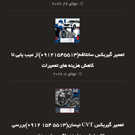
جولای ۲۶, ۲۰۲۶
تعمیر گیربکس سانتافه(09121545513)از عیب یابی تا
کاهش هزینه های تعمیرات
جولای ۶, ۲۰۲۶
تعمیر گیربکس CVT نیسان(5513 154 0912)بررسی