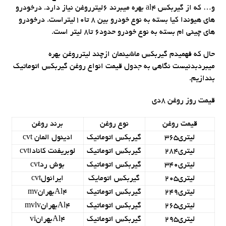
و… که از گیربکس al4 بهره میبرند 6لیترروغن نیاز دارد. درخودرو
های هیوندا کیا بسته به نوع خودرو بین 8 تا10لیتراست. درخودرو
های چینی ام بسته به نوع خودرو حدود6 تا8 لیتر است.
حال که فهمیدم گیربکس ماشینمان ازچند لیترروغن بهره
میبردبدنیست نگاهی به جدول قیمت انواع روغن گیربکس اتوماتیک
بندازیم.
قیمت روز روغن 8دی
قیمت روغن
نوع روغن
برند روغن
لیتری365
گیربکس اتوماتیک
ادینول المان cvt
لیتری284
گیربکس اتوماتیک
لوبریفنت کاناداcvt
لیتری340
گیربکس اتوماتیک
بوش ردcvt
لیتری205
گیربکس اتومایک
ایرانولcvt
لیتری249
گیربکس اتوماتیک
Al4بهرانmv
لیتری265
گیربکس اتوماتیک
Al4بهرانmvlv
لیتری295
گیربکس اتوماتیک
Al4بهرانvi